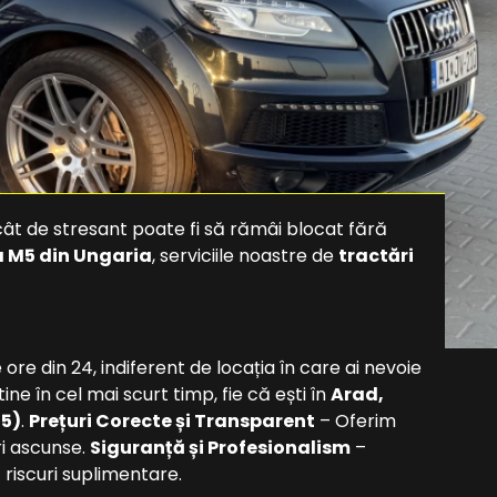
ât de stresant poate fi să rămâi blocat fără
a M5 din Ungaria
, serviciile noastre de
tractări
ore din 24, indiferent de locația în care ai nevoie
ne în cel mai scurt timp, fie că ești în
Arad,
M5)
.
Prețuri Corecte și Transparent
– Oferim
ri ascunse.
Siguranță și Profesionalism
–
 riscuri suplimentare.