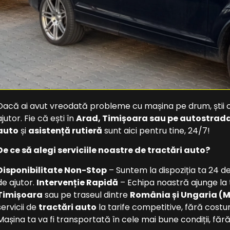
Dacă ai avut vreodată probleme cu mașina pe drum, știi c
ajutor. Fie că ești în
Arad, Timișoara sau pe autostrad
auto
și
asistență rutieră
sunt aici pentru tine, 24/7!
De ce să alegi serviciile noastre de tractări auto?
Disponibilitate Non-Stop
– Suntem la dispoziția ta 24 de 
de ajutor.
Intervenție Rapidă
– Echipa noastră ajunge la ti
Timișoara
sau pe traseul dintre
România și Ungaria (
servicii de
tractări auto
la tarife competitive, fără costu
Mașina ta va fi transportată în cele mai bune condiții, fără