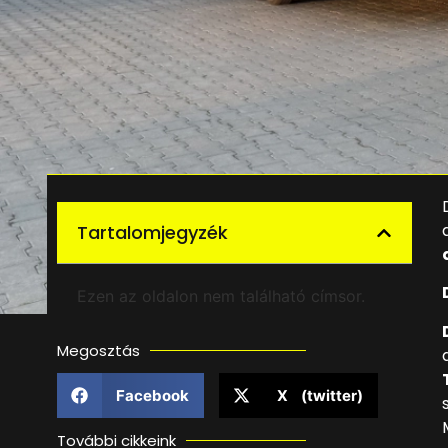
Tartalomjegyzék
Ezen az oldalon nem található címsor.
Megosztás
Facebook
X (twitter)
További cikkeink