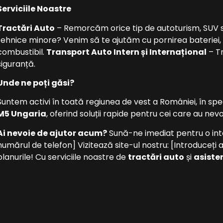
Serviciile Noastre
Tractări Auto
– Remorcăm orice tip de autoturism, SUV s
tehnice minore? Venim să te ajutăm cu pornirea bateriei,
combustibil.
Transport Auto Intern și Internațional
– T
siguranță.
Unde ne poți găsi?
Suntem activi în toată regiunea de vest a României, în spe
M5 Ungaria
, oferind soluții rapide pentru cei care au nev
Ai nevoie de ajutor acum?
Sună-ne imediat pentru o int
numărul de telefon] Vizitează site-ul nostru: [Introduceți 
planurile! Cu serviciile noastre de
tractări auto
și
asiste