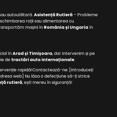
au autoutilitară.
Asistență Rutieră
– Probleme
 schimbarea roții sau alimentarea cu
ransportăm mașini în
România și Ungaria
în
cial în
Arad și Timișoara
, dar intervenim și pe
oie de
tractări auto internaționale
.
ervenție rapidă!Contactează-ne: [Introduceți
adresa web] Nu lăsa o defecțiune să-ți strice
nță rutieră
, ești mereu în siguranță!