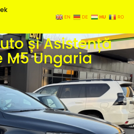
kek
EN
DE
HU
RO
uto și Asistență
pe M5 Ungaria