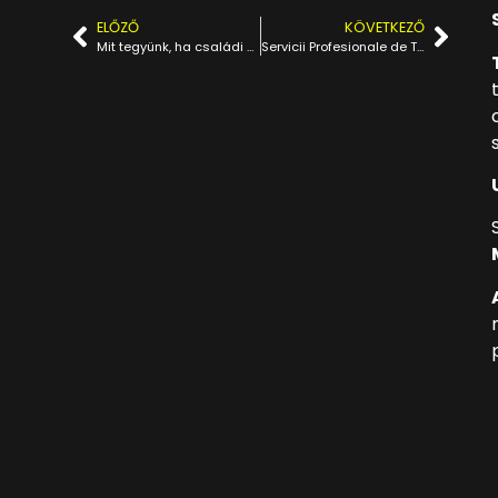
ELŐZŐ
KÖVETKEZŐ
Mit tegyünk, ha családi kiránduláson lerobban az autó? Miért kell egy szakértő Autómentő?
Servicii Profesionale de Tractări Auto și Asistență Rutieră în Arad, Timișoara și pe M5 Ungaria