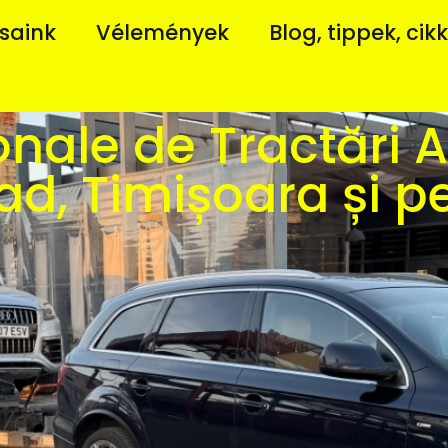
saink
Vélemények
Blog, tippek, cik
ionale de Tractări A
rad, Timișoara și 